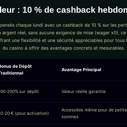
aleur : 10 % de cashback hebdo
ensés chaque lundi avec un cashback de 10 % sur les pert
n argent réel, sans aucune exigence de mise (wager x0), ce q
rant une flexibilité et une sécurité appréciables pour tous
du casino à offrir des avantages concrets et mesurables.
Bonus de Dépôt
Avantage Principal
Traditionnel
100-200% sur dépôt
Valeur réelle garantie
Accessible même pour de petit
10-20 € (pour activation)
sommes