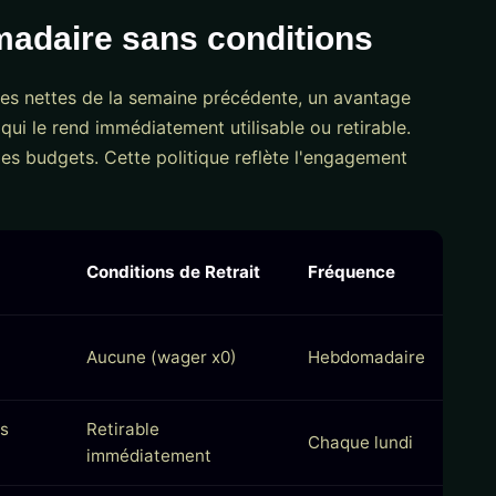
madaire sans conditions
es nettes de la semaine précédente, un avantage
ui le rend immédiatement utilisable ou retirable.
 les budgets. Cette politique reflète l'engagement
Conditions de Retrait
Fréquence
Aucune (wager x0)
Hebdomadaire
es
Retirable
Chaque lundi
immédiatement