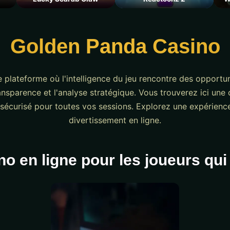
Golden Panda Casino
lateforme où l'intelligence du jeu rencontre des opportun
ransparence et l'analyse stratégique. Vous trouverez ici une 
écurisé pour toutes vos sessions. Explorez une expérience c
divertissement en ligne.
o en ligne pour les joueurs qui