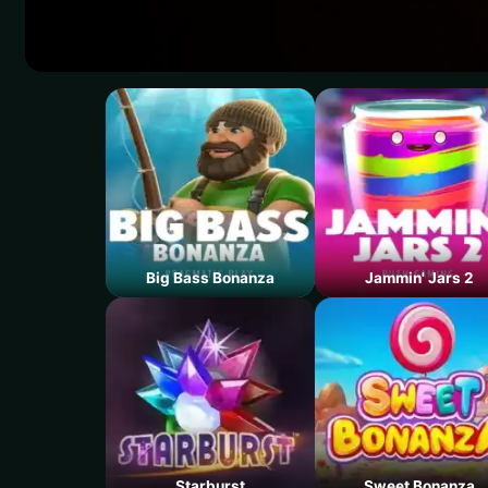
Big Bass Bonanza
Jammin' Jars 2
Starburst
Sweet Bonanza