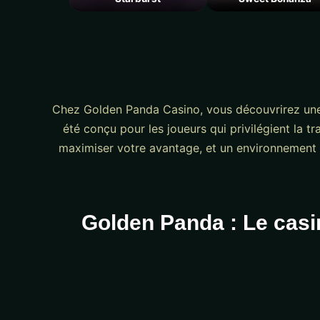
Chez Golden Panda Casino, vous découvrirez une p
été conçu pour les joueurs qui privilégient la t
maximiser votre avantage, et un environnement s
Golden Panda : Le casin