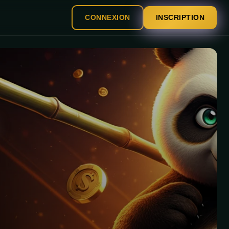
CONNEXION
INSCRIPTION