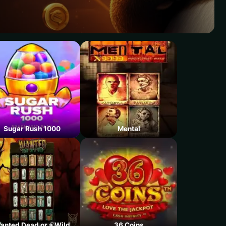
Sugar Rush 1000
Mental
anted Dead or a Wild
36 Coins