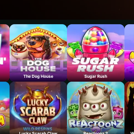
The Dog House
Sugar Rush
Lucky Scarab Claw
Reactoonz 2
W