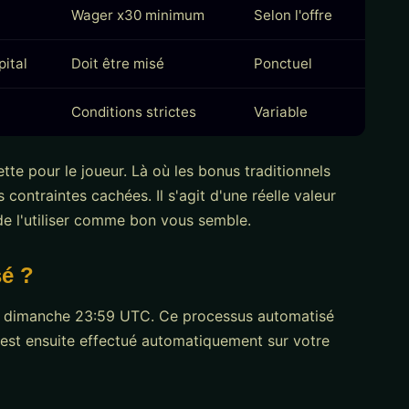
Wager x30 minimum
Selon l'offre
ital
Doit être misé
Ponctuel
Conditions strictes
Variable
tte pour le joueur. Là où les bonus traditionnels
ntraintes cachées. Il s'agit d'une réelle valeur
de l'utiliser comme bon vous semble.
sé ?
au dimanche 23:59 UTC. Ce processus automatisé
 est ensuite effectué automatiquement sur votre