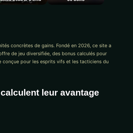
ités concrètes de gains. Fondé en 2026, ce site a
offre de jeu diversifiée, des bonus calculés pour
onçue pour les esprits vifs et les tacticiens du
 calculent leur avantage